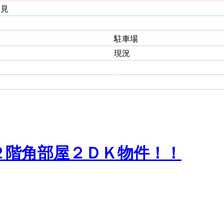
 金見
駐車場
現況
２階角部屋２ＤＫ物件！！