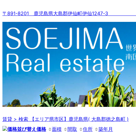
コ
ン
〒891-8201 鹿児島県大島郡伊仙町伊仙1247
テ
ン
ツ
へ
ス
キ
ッ
プ
賃貸 > 検索 【エリア県市区】鹿児島県( 大島郡徳之島町 )
価格
面積
間取
住所
築年月