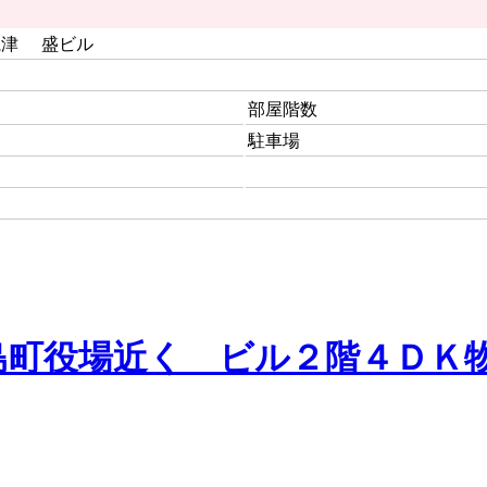
亀津 盛ビル
部屋階数
駐車場
島町役場近く ビル２階４ＤＫ