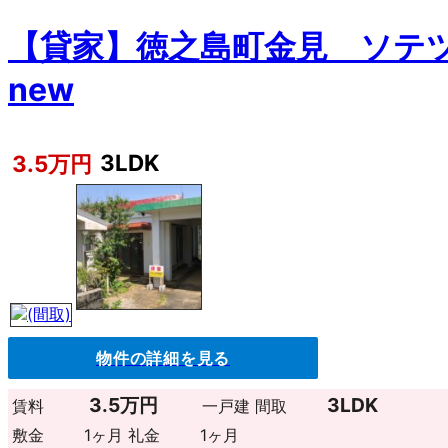
【貸家】徳之島町金見 ソテ
new
3LDK
3.5万円
物件の詳細を見る
3.5万円
3LDK
賃料
一戸建
間取
敷金
1ヶ月
礼金
1ヶ月