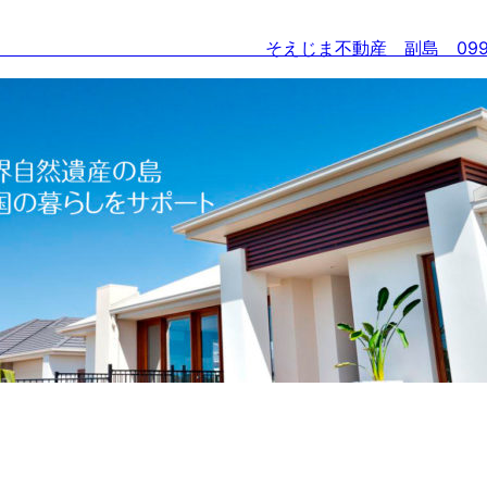
-3 そえじま不動産 副島 0997-86-4689