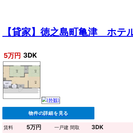
【貸家】徳之島町亀津 ホテ
3DK
5万円
物件の詳細を見る
5万円
3DK
賃料
一戸建
間取