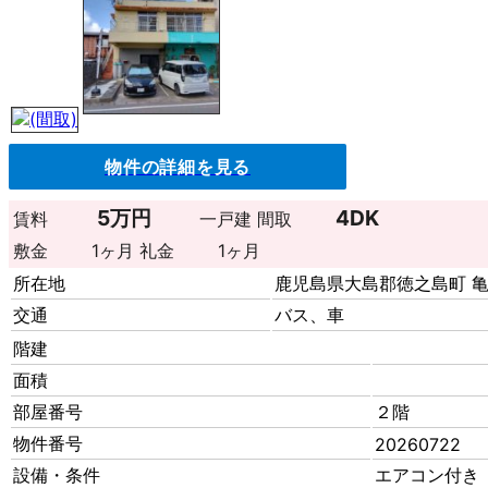
物件の詳細を見る
5万円
4DK
賃料
一戸建
間取
敷金
1ヶ月
礼金
1ヶ月
所在地
鹿児島県大島郡徳之島町 
交通
バス、車
階建
面積
部屋番号
２階
物件番号
20260722
設備・条件
エアコン付き