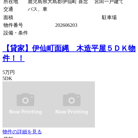
所在地
鹿児島県大島郡伊仙町 喜念 宮田一戸建て
交通
バス、車
面積
駐車場
物件番号
202606203
設備・条件
【貸家】伊仙町面縄 木造平屋５ＤＫ物
件！！
5万円
5DK
物件の詳細を見る