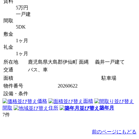
賃料
5万円
一戸建
間取
5DK
敷金
1ヶ月
礼金
1ヶ月
所在地
鹿児島県大島郡伊仙町 面縄 義井一戸建て
交通
バス、車
面積
駐車場
物件番号
20260622
設備・条件
価格
面積
間取
住所
築年月
7
件
前のページにもどる