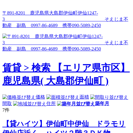
コ
ン
〒891-8201 鹿児島県大島郡伊仙町伊仙1247-
テ
3 そえじま不
ン
動産 副島 0997-86-4689 携帯090-5089-2450
ツ
へ
ス
キ
ッ
プ
賃貸 > 検索 【エリア県市区】
鹿児島県( 大島郡伊仙町 )
価格
面積
間取
住所
築年月
7
件
【貸ハイツ】伊仙町中伊仙 ドラモリ