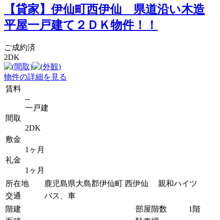
【貸家】伊仙町西伊仙 県道沿い木造
平屋一戸建て２ＤＫ物件！！
ご成約済
2DK
物件の詳細を見る
賃料
--
一戸建
間取
2DK
敷金
1ヶ月
礼金
1ヶ月
所在地
鹿児島県大島郡伊仙町 西伊仙 親和ハイツ
交通
バス、車
階建
部屋階数
1階