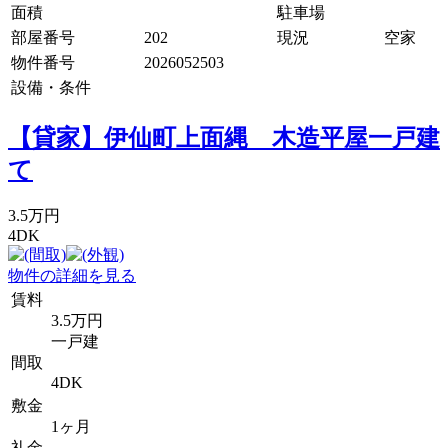
面積
駐車場
部屋番号
202
現況
空家
物件番号
2026052503
設備・条件
【貸家】伊仙町上面縄 木造平屋一戸建
て
3.5万円
4DK
物件の詳細を見る
賃料
3.5万円
一戸建
間取
4DK
敷金
1ヶ月
礼金