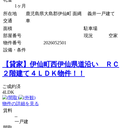
1ヶ月
所在地
鹿児島県大島郡伊仙町 面縄 義井一戸建て
交通
車
面積
駐車場
部屋番号
現況
空家
物件番号
2026052501
設備・条件
【貸家】伊仙町西伊仙県道沿い ＲＣ
２階建て４ＬＤＫ物件！！
ご成約済
4LDK
物件の詳細を見る
賃料
--
一戸建
間取