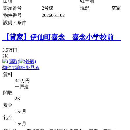
面積
駐車場
部屋番号
2号棟
現況
空家
物件番号
2026061102
設備・条件
【貸家】伊仙町喜念 喜念小学校前
3.5万円
2K
物件の詳細を見る
賃料
3.5万円
一戸建
間取
2K
敷金
1ヶ月
礼金
1ヶ月