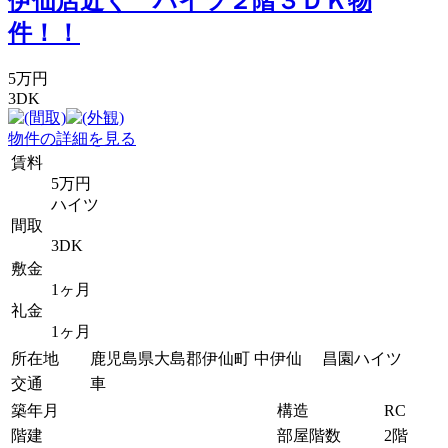
伊仙店近く ハイツ２階３ＤＫ物
件！！
5万円
3DK
物件の詳細を見る
賃料
5万円
ハイツ
間取
3DK
敷金
1ヶ月
礼金
1ヶ月
所在地
鹿児島県大島郡伊仙町 中伊仙 昌園ハイツ
交通
車
築年月
構造
RC
階建
部屋階数
2階