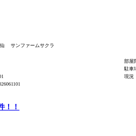
伊仙 サンファームサクラ
部屋
駐車
01
現況
026061101
件！！