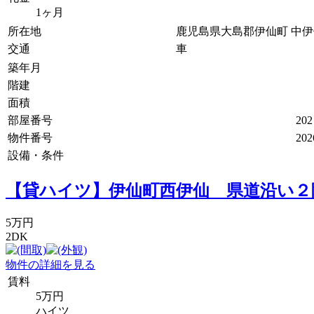
1ヶ月
所在地
鹿児島県大島郡伊仙町 中
交通
車
築年月
階建
面積
部屋番号
202
物件番号
202
設備・条件
【貸ハイツ】伊仙町西伊仙 県道沿い２
5万円
2DK
物件の詳細を見る
賃料
5万円
ハイツ