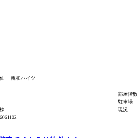
伊仙 親和ハイツ
部屋階数
駐車場
号棟
現況
6061102