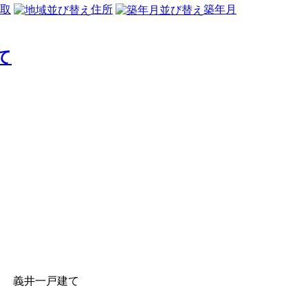
取
住所
築年月
て
縄 義井一戸建て