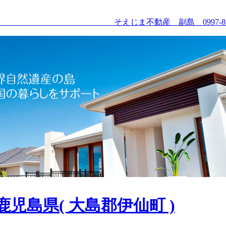
3 そえじま不動産 副島 0997-86-4689 携帯0
鹿児島県( 大島郡伊仙町 )