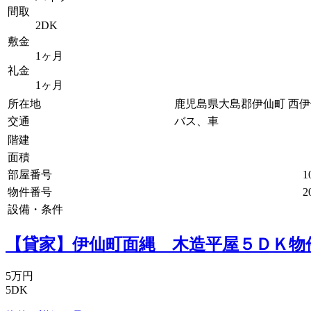
間取
2DK
敷金
1ヶ月
礼金
1ヶ月
所在地
鹿児島県大島郡伊仙町 西
交通
バス、車
階建
面積
部屋番号
1
物件番号
2
設備・条件
【貸家】伊仙町面縄 木造平屋５ＤＫ物
5万円
5DK