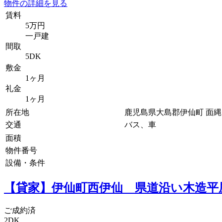
物件の詳細を見る
賃料
5万円
一戸建
間取
5DK
敷金
1ヶ月
礼金
1ヶ月
所在地
鹿児島県大島郡伊仙町 面
交通
バス、車
面積
物件番号
設備・条件
【貸家】伊仙町西伊仙 県道沿い木造平
ご成約済
2DK