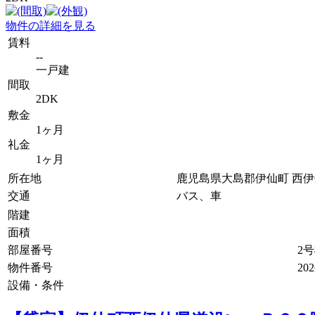
物件の詳細を見る
賃料
--
一戸建
間取
2DK
敷金
1ヶ月
礼金
1ヶ月
所在地
鹿児島県大島郡伊仙町 西
交通
バス、車
階建
面積
部屋番号
2
物件番号
202
設備・条件