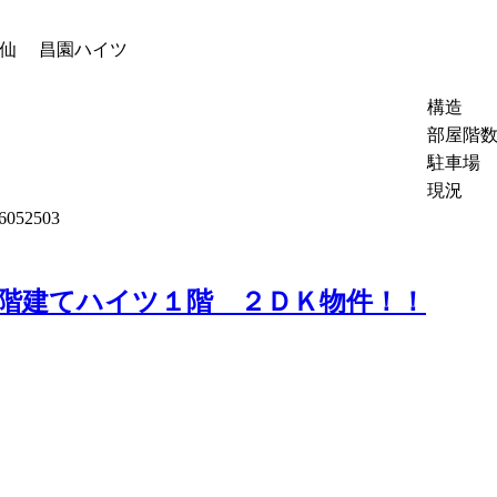
伊仙 昌園ハイツ
構造
部屋階
駐車場
現況
6052503
階建てハイツ１階 ２ＤＫ物件！！