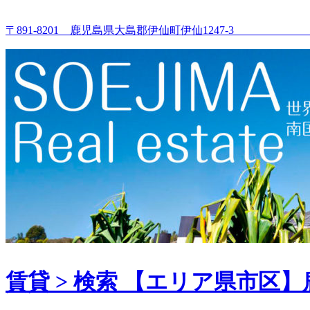
コ
ン
〒891-8201 鹿児島県大島郡伊仙町伊仙1247-
テ
ン
ツ
へ
ス
キ
ッ
プ
賃貸 > 検索 【エリア県市区】