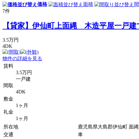
価格
面積
間
7
件
【貸家】伊仙町上面縄 木造平屋一戸建
3.5万円
4DK
物件の詳細を見る
賃料
3.5万円
一戸建
間取
4DK
敷金
1ヶ月
礼金
1ヶ月
所在地
鹿児島県大島郡伊仙町 面
交通
車