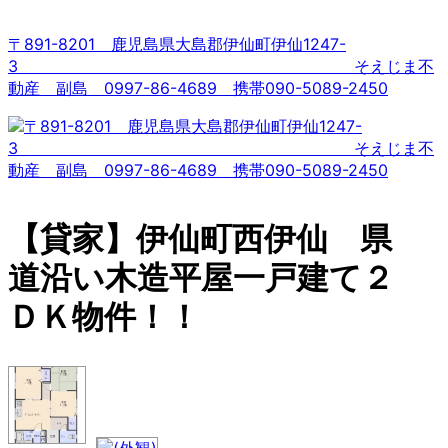
コ
ン
〒891-8201 鹿児島県大島郡伊仙町伊仙1247-
テ
3 そえじま不
ン
動産 副島 0997-86-4689 携帯090-5089-2450
ツ
へ
ス
キ
ッ
プ
【貸家】伊仙町西伊仙 県
道沿い木造平屋一戸建て２
ＤＫ物件！！