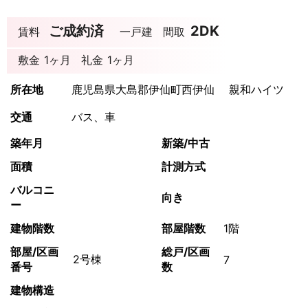
ご成約済
2DK
賃料
一戸建
間取
敷金
1ヶ月
礼金
1ヶ月
所在地
鹿児島県大島郡伊仙町西伊仙 親和ハイツ
交通
バス、車
築年月
新築/中古
面積
計測方式
バルコニ
向き
ー
建物階数
部屋階数
1階
部屋/区画
総戸/区画
2号棟
7
番号
数
建物構造