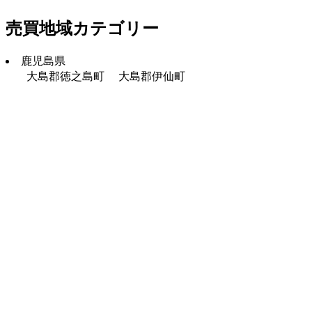
売買地域カテゴリー
鹿児島県
大島郡徳之島町
大島郡伊仙町
そえじま不動産
〒891-8201
鹿児島県大島郡伊仙町伊仙1247-3
TEL 0997-86-4689
TEL 090-5089-2450（副島） TEL 090-1135-7683（島田）
営業時間 AM9:00～PM17:00
宅建免許番号