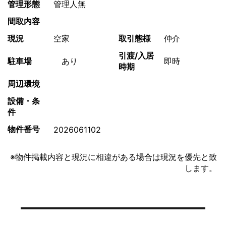
管理形態
管理人無
間取内容
現況
空家
取引態様
仲介
引渡/入居
駐車場
あり
即時
時期
周辺環境
設備・条
件
物件番号
2026061102
※物件掲載内容と現況に相違がある場合は現況を優先と致
します。