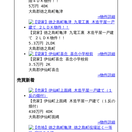
階４ＤＫ物件！！
5万円
4DK
大島郡徳之島町亀津
→物件詳細
【貸家】徳之島町亀津 九電工裏 木造平屋一戸建
て ２ＬＤＫ物件！！
5.3万円
2LDK
大島郡徳之島町
→物件詳細
【貸家】伊仙町喜念 喜念小学校前
3.5万円
2K
大島郡伊仙町喜念
→物件詳細
売買新着
【売家】伊仙町上面縄 木造平屋一戸建て（１反の
畑付）
430万円
4DK
大島郡伊仙町面縄
→物件詳細