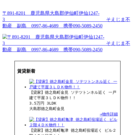
コ
ン
〒891-8201 鹿児島県大島郡伊仙町伊仙1247-
テ
3 そえじま不
ン
動産 副島 0997-86-4689 携帯090-5089-2450
ツ
へ
ス
キ
ッ
プ
賃貸新着
【貸家】徳之島町金見 ソテツトンネル近く 一戸
建て平屋３ＬＤＫ物件！！
3.5万円
3LDK
大島郡徳之島町金見
→物件詳細
【貸家】徳之島町亀津 徳之島町役場近く ビル２