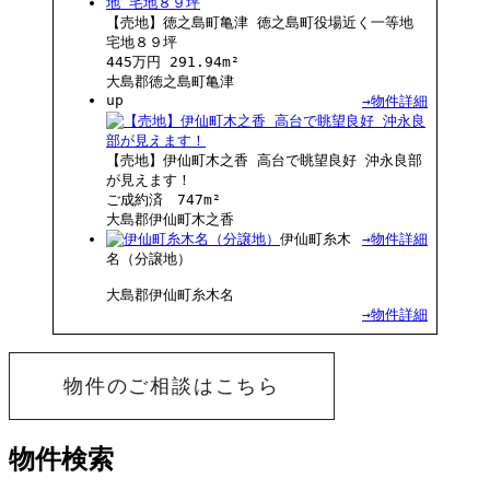
【売地】徳之島町亀津 徳之島町役場近く一等地
宅地８９坪
445万円
291.94m²
大島郡徳之島町亀津
up
→物件詳細
【売地】伊仙町木之香 高台で眺望良好 沖永良部
が見えます！
ご成約済
747m²
大島郡伊仙町木之香
伊仙町糸木
→物件詳細
名（分譲地）
大島郡伊仙町糸木名
→物件詳細
物件のご相談はこちら
物件検索